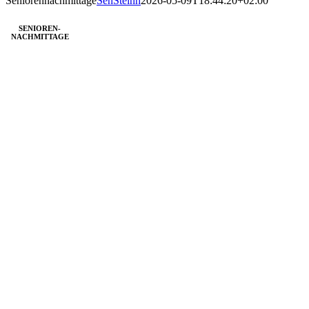
Seniorennachmittage
SenSteinh
2026-05-09T18:44:20+02:00
SENIOREN-
NACHMITTAGE