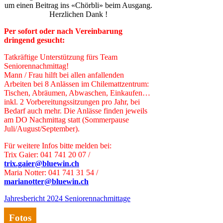
um einen Beitrag ins «Chörbli» beim Ausgang.
Herzlichen Dank !
Per sofort oder nach Vereinbarung
dringend gesucht:
Tatkräftige Unterstützung fürs Team
Seniorennachmittag!
Mann / Frau hilft bei allen anfallenden
Arbeiten bei 8 Anlässen im Chilemattzentrum:
Tischen, Abräumen, Abwaschen, Einkaufen…
inkl. 2 Vorbereitungssitzungen pro Jahr, bei
Bedarf auch mehr. Die Anlässe finden jeweils
am DO Nachmittag statt (Sommerpause
Juli/August/September).
Für weitere Infos bitte melden bei:
Trix Gaier: 041 741 20 07 /
trix.gaier@bluewin.ch
Maria Notter: 041 741 31 54 /
marianotter@bluewin.ch
Jahresbericht 2024 Seniorennachmittage
Fotos