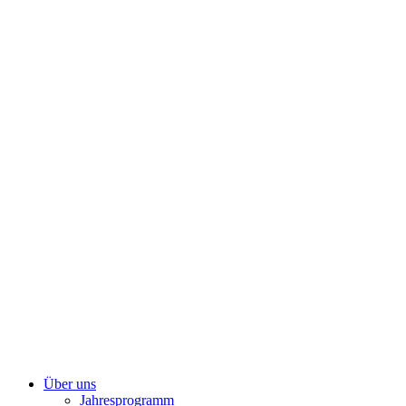
Zum
Inhalt
springen
Über uns
Jahresprogramm