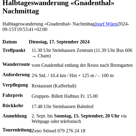
Halbtageswanderung «Gnadenthal»
Nachmittag
Halbtageswanderung «Gnadenthal» Nachmittag
Josef Wüest
2024-
09-15T19:53:41+02:00
Datum
Dienstag, 17. September 2024
Treffpunkt
11.30 Uhr Steinhausen Zentrum (11.39 Uhr Bus 606
→ Cham)
Wanderroute
vom Gnadenthal entlang der Reuss nach Bremgarten
Anforderung
2¾ Std. / 10.4 km / Hm + 125 m / – 100 m
Verpflegung
Restaurant (Kaffeehalt)
Fahrpreis
Gruppen- Billett Halbtax Fr. 15.00
Rückkehr
17.48 Uhr Steinhausen Bahnhof
Anmeldung
2. Sept. bis
Sonntag, 15. September, 20 Uhr
via
Webpage oder telefonisch
Tourenleitung
Zeno Stössel 079 276 24 18