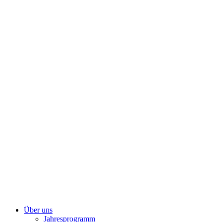
Zum
Inhalt
springen
Über uns
Jahresprogramm