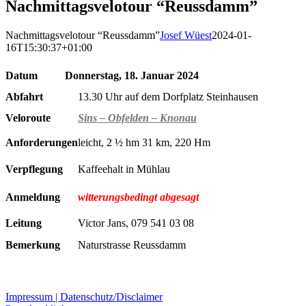
Nachmittagsvelotour “Reussdamm”
Nachmittagsvelotour “Reussdamm”
Josef Wüest
2024-01-
16T15:30:37+01:00
Datum
Donnerstag, 18. Januar 2024
Abfahrt
13.30 Uhr auf dem Dorfplatz Steinhausen
Veloroute
Sins – Obfelden – Knonau
Anforderungen
leicht, 2 ½ hm 31 km, 220 Hm
Verpflegung
Kaffeehalt in Mühlau
Anmeldung
witterungsbedingt abgesagt
Leitung
Victor Jans, 079 541 03 08
Bemerkung
Naturstrasse Reussdamm
Impressum |
Datenschutz/Disclaimer