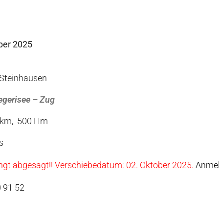
ber 2025
 Steinhausen
egerisee – Zug
36 km, 500 Hm
s
ngt abgesagt!! Verschiebedatum: 02. Oktober 2025.
Anmeld
0 91 52