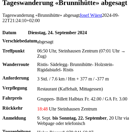
Tageswanderung «Brunnihütte» abgesagt
Tageswanderung «Brunnihütte» abgesagt
Josef Wüest
2024-09-
22T21:24:10+02:00
Datum
Dienstag, 24. September 2024
Verschiebedatum
abgesagt
Treffpunkt
06:50 Uhr, Steinhausen Zentrum (07:01 Uhr →
Zug)
Wanderroute
Ristis- Sädelegg- Brunnihütte- Holzstein-
Rigidalstafel- Ristis
Anforderung
3 Std. / 7.6 km / Hm + 377 m / -377 m
Verpflegung
Restaurant (Kaffehalt, Mittagessen)
Fahrpreis
Gruppen- Billett Halbtax Fr. 42.00 / GA Fr. 3.00
Rückkehr
18:48
Uhr Steinhausen Zentrum
Anmeldung
9. Sept.
bis Sonntag, 22. September
, 20 Uhr via
Webpage oder telefonisch
Tourenleitung