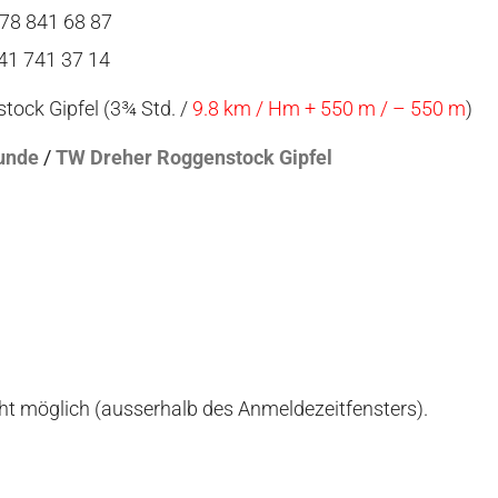
078 841 68 87
041 741 37 14
tock Gipfel (3¾ Std. /
9.8 km / Hm + 550 m / – 550 m
)
unde
/
TW Dreher Roggenstock Gipfel
ht möglich (ausserhalb des Anmeldezeitfensters).