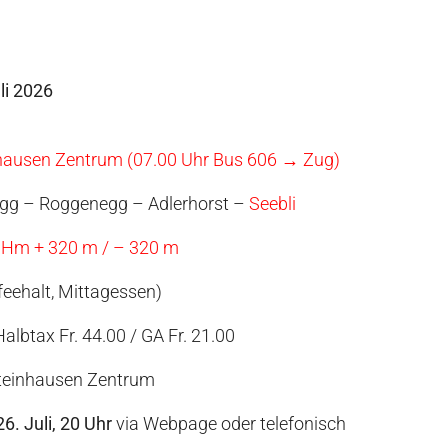
li 2026
nhausen Zentrum (07.00 Uhr Bus 606 → Zug)
gg – Roggenegg – Adlerhorst –
Seebli
 / Hm + 320 m / – 320 m
feehalt, Mittagessen)
Halbtax Fr. 44.00 / GA Fr. 21.00
teinhausen Zentrum
26. Juli, 20 Uhr
via Webpage oder telefonisch