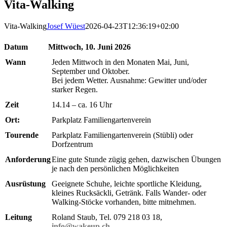
Vita-Walking
Vita-Walking
Josef Wüest
2026-04-23T12:36:19+02:00
Datum
Mittwoch, 10. Juni 2026
Wann
Jeden Mittwoch in den Monaten Mai, Juni,
September und Oktober.
Bei jedem Wetter. Ausnahme: Gewitter und/oder
starker Regen.
Zeit
14.14 – ca. 16 Uhr
Ort:
Parkplatz Familiengartenverein
Tourende
Parkplatz Familiengartenverein (Stübli) oder
Dorfzentrum
Anforderung
Eine gute Stunde zügig gehen, dazwischen Übungen
je nach den persönlichen Möglichkeiten
Ausrüstung
Geeignete Schuhe, leichte sportliche Kleidung,
kleines Rucksäckli, Getränk. Falls Wander- oder
Walking-Stöcke vorhanden, bitte mitnehmen.
Leitung
Roland Staub, Tel. 079 218 03 18,
info@wakeup.ch