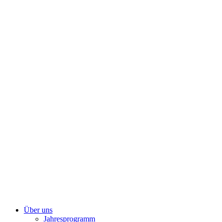
Zum
Inhalt
springen
Über uns
Jahresprogramm