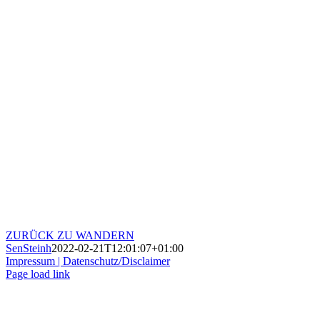
ZURÜCK ZU WANDERN
SenSteinh
2022-02-21T12:01:07+01:00
Impressum |
Datenschutz/Disclaimer
Page load link
Nach
oben