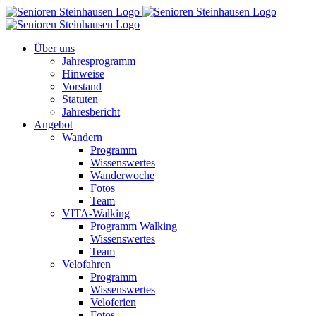
Zum
Inhalt
springen
Über uns
Jahresprogramm
Hinweise
Vorstand
Statuten
Jahresbericht
Angebot
Wandern
Programm
Wissenswertes
Wanderwoche
Fotos
Team
VITA-Walking
Programm Walking
Wissenswertes
Team
Velofahren
Programm
Wissenswertes
Veloferien
Fotos