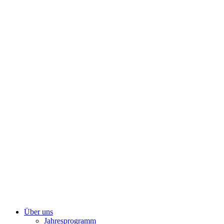
Zum
Inhalt
springen
Über uns
Jahresprogramm