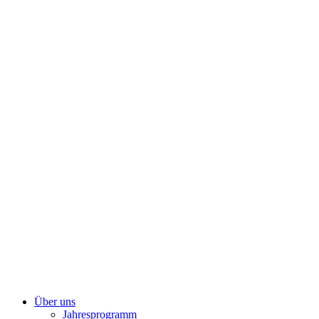
Zum
Inhalt
springen
Über uns
Jahresprogramm