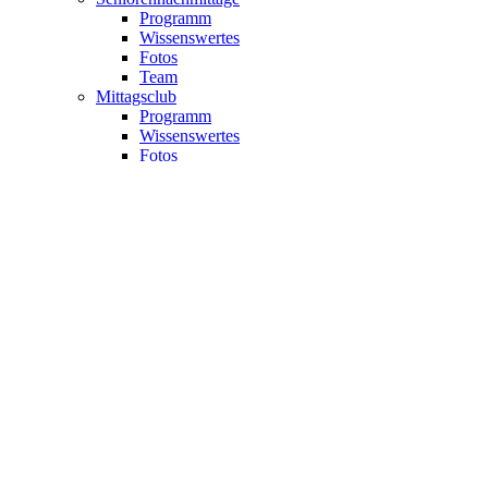
Programm
Wissenswertes
Fotos
Team
Mittagsclub
Programm
Wissenswertes
Fotos
Team
Anlässe
Programm
Wissenswertes
Fotos
Erzählnachmittage
Programm
Wissenswertes
Team
Kontakte und Gespräche
Tablet-Treff
Programm
Wissenswertes
Andere Angebote
Fitgym
Aquafit