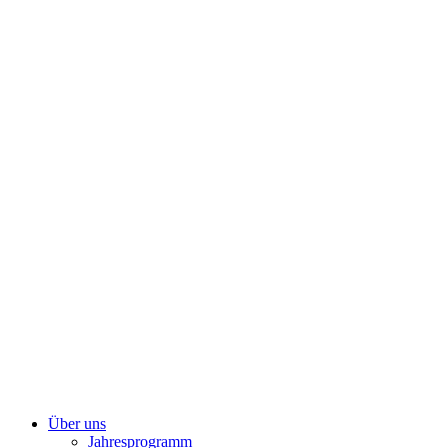
Zum
Inhalt
springen
Über uns
Jahresprogramm