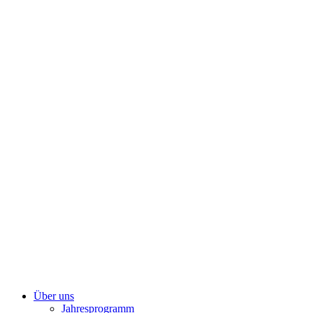
Zum
Inhalt
springen
Über uns
Jahresprogramm