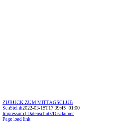
ZURÜCK ZUM MITTAGSCLUB
SenSteinh
2022-03-15T17:39:45+01:00
Impressum |
Datenschutz/Disclaimer
Page load link
Nach
oben