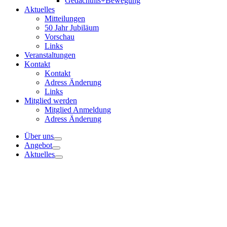
Gedächtnis+Bewegung
Aktuelles
Mitteilungen
50 Jahr Jubiläum
Vorschau
Links
Veranstaltungen
Kontakt
Kontakt
Adress Änderung
Links
Mitglied werden
Mitglied Anmeldung
Adress Änderung
Über uns
Angebot
Aktuelles
Veranstaltungen
Kontakt
Mitglied werden
TWL Sennhütte 30. Juni 2026